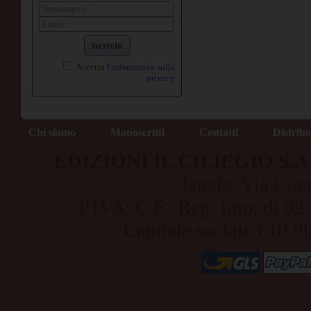
Iscriviti
Accetto
l'informativa sulla
privacy
Chi siamo
Manoscritti
Contatti
Distrib
EDIZIONI IL CILIEGIO S.A.S
legale: Via Cig
P.IVA, C.F., Reg. Imp. di
Capitale sociale €10.0