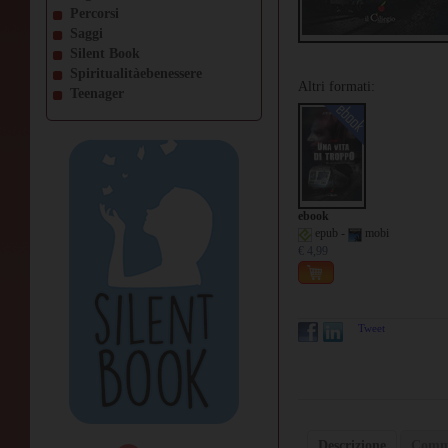
Percorsi
Saggi
Silent Book
Spiritualitàebenessere
Altri formati:
Teenager
ebook
epub -
mobi
€ 4,99
Tweet
Descrizione
Comme