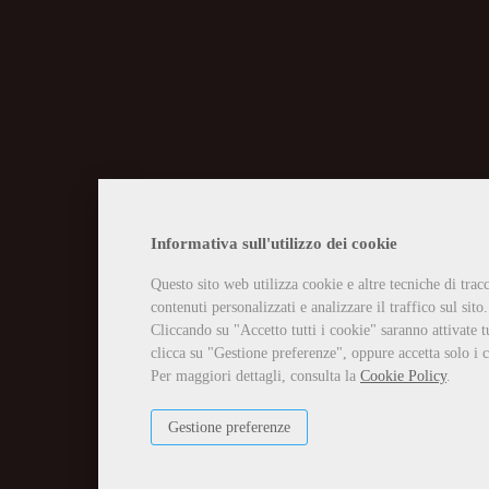
CHIUSURA EST
Informativa sull'utilizzo dei cookie
Questo sito web utilizza cookie e altre tecniche di tra
Vi informiamo che la casa edit
contenuti personalizzati e analizzare il traffico sul sito.
Tutti gli ordini ricevuti in tal
Per qualsiasi necessità potete 
Cliccando su "Accetto tutti i cookie" saranno attivate t
info@edizioniilciliegio.com, 
clicca su "Gestione preferenze", oppure accetta solo i c
Per maggiori dettagli, consulta la
Cookie Policy
.
Gestione preferenze