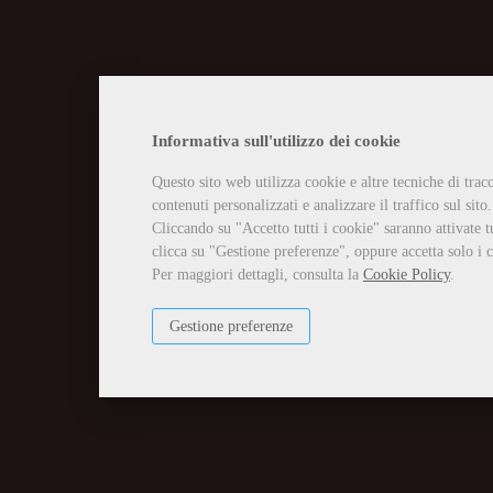
CHIUSURA EST
Informativa sull'utilizzo dei cookie
Questo sito web utilizza cookie e altre tecniche di tra
Vi informiamo che la casa edit
contenuti personalizzati e analizzare il traffico sul sito.
Tutti gli ordini ricevuti in tal
Per qualsiasi necessità potete 
Cliccando su "Accetto tutti i cookie" saranno attivate t
info@edizioniilciliegio.com, 
clicca su "Gestione preferenze", oppure accetta solo i c
Per maggiori dettagli, consulta la
Cookie Policy
.
Gestione preferenze