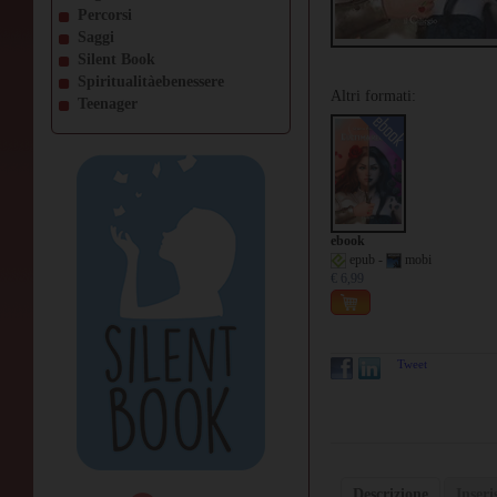
Percorsi
Saggi
Silent Book
Spiritualitàebenessere
Altri formati:
Teenager
ebook
epub -
mobi
€ 6,99
Tweet
Descrizione
Inser