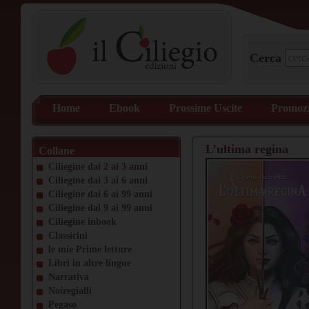
Cerca
Home
Ebook
Prossime Uscite
Promozi
L’ultima regina
Collane
Ciliegine dai 2 ai 3 anni
Ciliegine dai 3 ai 6 anni
Ciliegine dai 6 ai 99 anni
Ciliegine dai 9 ai 99 anni
Ciliegine inbook
Classicini
le mie Prime letture
Libri in altre lingue
Narrativa
Noiregialli
Pegaso