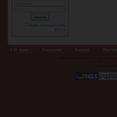
Iscriviti
Accetto
l'informativa sulla
privacy
Chi siamo
Manoscritti
Contatti
Distrib
EDIZIONI IL CILIEGIO S.A.S. di Giovan
P.IVA, C.F., Reg. Imp
Capitale sociale 