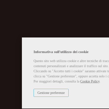
CHIUSURA EST
Informativa sull'utilizzo dei cookie
Questo sito web utilizza cookie e altre tecniche di tra
Vi informiamo che la casa edit
contenuti personalizzati e analizzare il traffico sul sito.
Tutti gli ordini ricevuti in tal
Per qualsiasi necessità potete 
Cliccando su "Accetto tutti i cookie" saranno attivate t
info@edizioniilciliegio.com, 
clicca su "Gestione preferenze", oppure accetta solo i c
Per maggiori dettagli, consulta la
Cookie Policy
.
Gestione preferenze