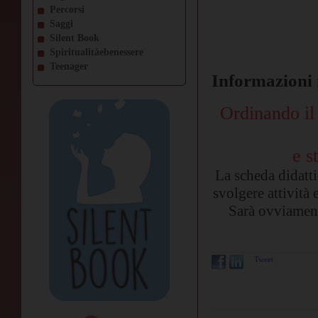
Percorsi
Saggi
Silent Book
Spiritualitàebenessere
Teenager
Informazioni 
Ordinando il 
e s
La scheda didatti
svolgere attività
Sarà ovviament
Tweet