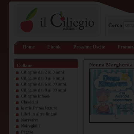
Cerca
Home
Ebook
Prossime Uscite
Promozi
Nonna Margherita e
Collane
Ciliegine dai 2 ai 3 anni
Ciliegine dai 3 ai 6 anni
Ciliegine dai 6 ai 99 anni
Ciliegine dai 9 ai 99 anni
Ciliegine inbook
Classicini
le mie Prime letture
Libri in altre lingue
Narrativa
Noiregialli
Pegaso