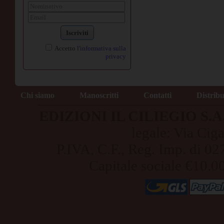
Iscriviti
Accetto
l'informativa sulla
privacy
Chi siamo
Manoscritti
Contatti
Distrib
EDIZIONI IL CILIEGIO S.A.S
legale: Via Cig
P.IVA, C.F., Reg. Imp. di
Capitale sociale €10.0