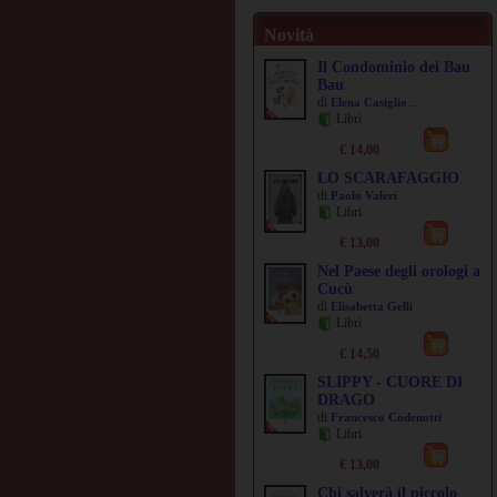
Novità
Il Condominio dei Bau
Bau
di
...
Elena Casiglio
Libri
€ 14,00
LO SCARAFAGGIO
di
Paolo Valeri
Libri
€ 13,00
Nel Paese degli orologi a
Cucù
di
Elisabetta Gelli
Libri
€ 14,50
SLIPPY - CUORE DI
DRAGO
di
Francesco Codenotti
Libri
€ 13,00
Chi salverà il piccolo