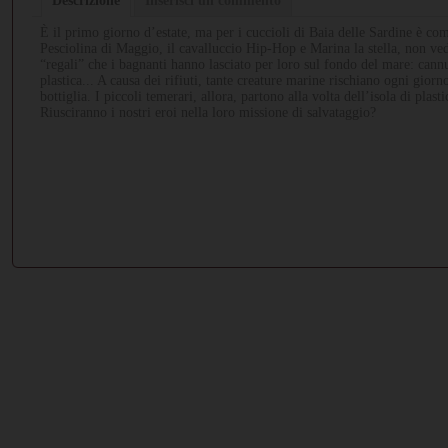
Descrizione
Inserisci un commento
È il primo giorno d’estate, ma per i cuccioli di Baia delle Sardine è co
Pesciolina di Maggio, il cavalluccio Hip-Hop e Marina la stella, non ved
“regali” che i bagnanti hanno lasciato per loro sul fondo del mare: cannu
plastica... A causa dei rifiuti, tante creature marine rischiano ogni gior
bottiglia. I piccoli temerari, allora, partono alla volta dell’isola di plast
Riusciranno i nostri eroi nella loro missione di salvataggio?