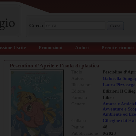
Cerca
Cerca
ossime Uscite
Promozioni
Autori
Premi e riconosc
Pesciolino d’Aprile e l’isola di plastica
Titolo
Pesciolino d’April
Autore
Gabriella Siniga
Illustratore
Laura Pizzasega
Editore
Edizioni Il Cilieg
Formato
Libro
Genere
Amore e Amiciz
Avventure e Sco
Ambiente ed Eco
Collana
Ciliegine dai 9 a
Pagine
48
Pubblicazione
0/2023