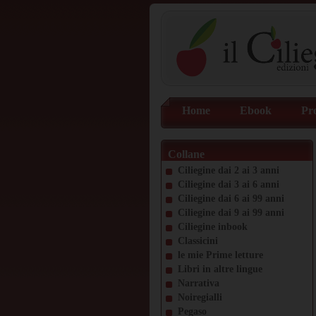
Home
Ebook
Pr
Collane
Ciliegine dai 2 ai 3 anni
Ciliegine dai 3 ai 6 anni
Ciliegine dai 6 ai 99 anni
Ciliegine dai 9 ai 99 anni
Ciliegine inbook
Classicini
le mie Prime letture
Libri in altre lingue
Narrativa
Noiregialli
Pegaso