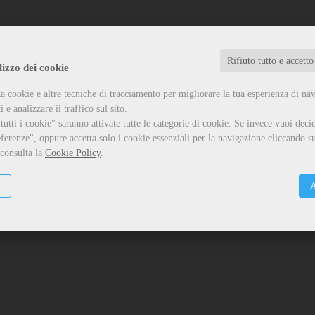
Rifiuto tutto e accetto
CHIUSURA ESTIVA
lizzo dei cookie
Close
a cookie e altre tecniche di tracciamento per migliorare la tua esperienza di na
Vi informiamo che la casa editrice resterà chiusa dal 7 agosto al 24 agosto.
 e analizzare il traffico sul sito.
Tutti gli ordini ricevuti in tali giorni verranno evasi a partire dal 26 agosto.
Per qualsiasi necessità potete scrivere un'email all'indirizzo
utti i cookie" saranno attivate tutte le categorie di cookie.
Se invece vuoi decid
info@edizioniilciliegio.com, vi risponderemo il prima possibile.
ferenze", oppure accetta solo i cookie essenziali per la navigazione cliccando su
 consulta la
Cookie Policy
.
Ok
A