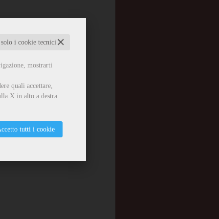
✕
 solo i cookie tecnici
vigazione, mostrarti
ere quali accettare,
lla X in alto a destra.
ccetto tutti i cookie