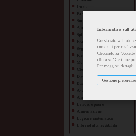
Ironia
Parodie
Storia e Geografia
Ambiente ed Ecologia
Informativa sull'uti
Spiritualità
Questo sito web utilizz
Fragilità e malattia
contenuti personalizzati
Sogni da realizzare
Cliccando su "Accetto t
Ricordi e Tradizioni
clicca su "Gestione pre
Morte e Perdita
Per maggiori dettagli,
Gioco e imparo
Diversità
Gestione preferenze
Buona educazione e Rispetto
Avventure e Scoperte
Amore e Amicizia
Le nostre paure
Alimentazione
Logica e matematica
Libri ad alta leggibilità