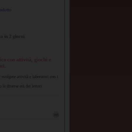
odotto
o in 2 giorni
ica con attività, giochi e
ri.
svolgere attività e laboratori con i
le diverse età dei lettori.