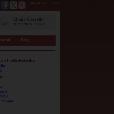
Registrazione
Login
Il mio Carrello
0
prodotti
nel carrello
imenti
Blog
e e l’isola di plastica
glia
le
io
ia
perte
logia
i 99 anni