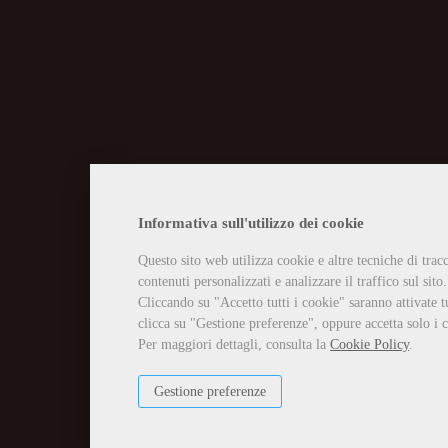
CHIUSURA EST
Informativa sull'utilizzo dei cookie
Questo sito web utilizza cookie e altre tecniche di tra
Vi informiamo che la casa edit
contenuti personalizzati e analizzare il traffico sul sito.
Tutti gli ordini ricevuti in tal
Per qualsiasi necessità potete 
Cliccando su "Accetto tutti i cookie" saranno attivate t
info@edizioniilciliegio.com, 
clicca su "Gestione preferenze", oppure accetta solo i c
Per maggiori dettagli, consulta la
Cookie Policy
.
Gestione preferenze