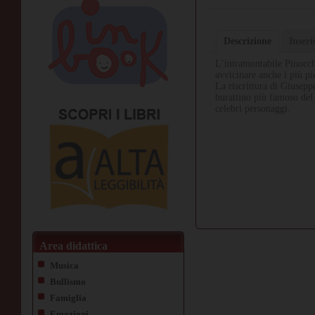
Descrizione
Inser
L’intramontabile Pinocchi
avvicinare anche i più pic
La riscrittura di Giuseppe
burattino più famoso del 
celebri personaggi.
Area didattica
Musica
Bullismo
Famiglia
Emozioni