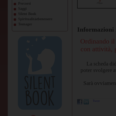
Percorsi
Saggi
Silent Book
Spiritualitàebenessere
Teenager
Informazioni 
Ordinando il 
con attività, 
La scheda dida
poter svolgere a
Sarà ovviament
Tweet