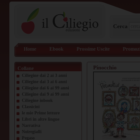
Cerca
Home
Ebook
Prossime Uscite
Promozi
Pinocchio
Collane
Ciliegine dai 2 ai 3 anni
Ciliegine dai 3 ai 6 anni
Ciliegine dai 6 ai 99 anni
Ciliegine dai 9 ai 99 anni
Ciliegine inbook
Classicini
le mie Prime letture
Libri in altre lingue
Narrativa
Noiregialli
Pegaso