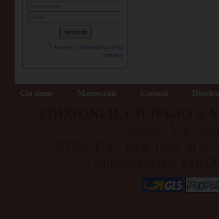
Iscriviti
Accetto
l'informativa sulla
privacy
Chi siamo
Manoscritti
Contatti
Distrib
EDIZIONI IL CILIEGIO S.A.S
legale: Via Cig
P.IVA, C.F., Reg. Imp. di
Capitale sociale €10.0