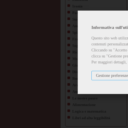
Ironia
Parodie
Storia e Geografia
Ambiente ed Ecologia
Informativa sull'uti
Spiritualità
Questo sito web utilizz
Fragilità e malattia
contenuti personalizzati
Sogni da realizzare
Cliccando su "Accetto t
Ricordi e Tradizioni
clicca su "Gestione pre
Morte e Perdita
Per maggiori dettagli,
Gioco e imparo
Diversità
Gestione preferenze
Buona educazione e Rispetto
Avventure e Scoperte
Amore e Amicizia
Le nostre paure
Alimentazione
Logica e matematica
Libri ad alta leggibilità