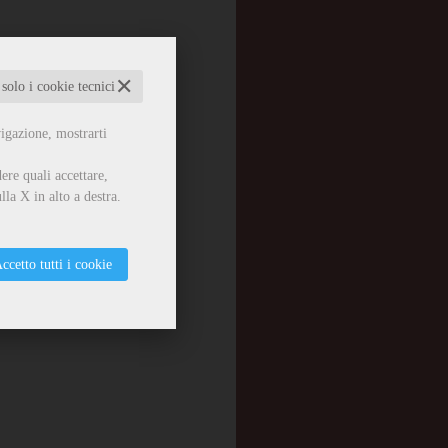
✕
 solo i cookie tecnici
vigazione, mostrarti
ere quali accettare,
lla X in alto a destra.
ccetto tutti i cookie