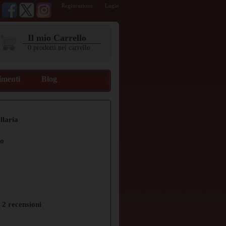
Registrazione
Login
Il mio Carrello
0
prodotti
nel carrello
imenti
Blog
llaria
io
u
2
recensioni