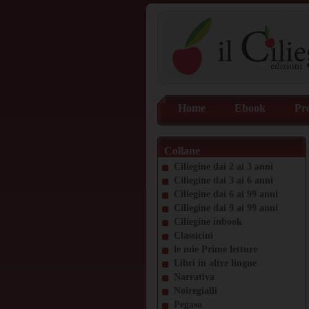
Home
Ebook
Pr
Collane
Ciliegine dai 2 ai 3 anni
Ciliegine dai 3 ai 6 anni
Ciliegine dai 6 ai 99 anni
Ciliegine dai 9 ai 99 anni
Ciliegine inbook
Classicini
le mie Prime letture
Libri in altre lingue
Narrativa
Noiregialli
Pegaso