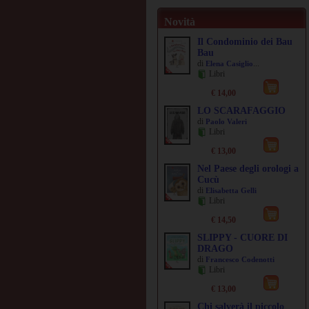
Novità
Il Condominio dei Bau
Bau
di
...
Elena Casiglio
Libri
€ 14,00
LO SCARAFAGGIO
di
Paolo Valeri
Libri
€ 13,00
Nel Paese degli orologi a
Cucù
di
Elisabetta Gelli
Libri
€ 14,50
SLIPPY - CUORE DI
DRAGO
di
Francesco Codenotti
Libri
€ 13,00
Chi salverà il piccolo