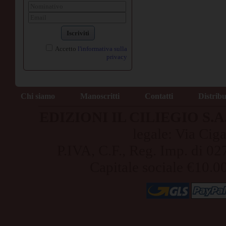
Iscriviti
Accetto
l'informativa sulla
privacy
Chi siamo
Manoscritti
Contatti
Distrib
EDIZIONI IL CILIEGIO S.A.S
legale: Via Cig
P.IVA, C.F., Reg. Imp. di
Capitale sociale €10.0