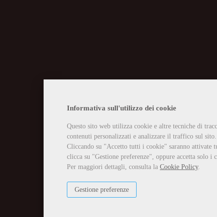
CHIUSURA EST
Informativa sull'utilizzo dei cookie
Questo sito web utilizza cookie e altre tecniche di tra
Vi informiamo che la casa edit
contenuti personalizzati e analizzare il traffico sul sito.
Tutti gli ordini ricevuti in tal
Per qualsiasi necessità potete 
Cliccando su "Accetto tutti i cookie" saranno attivate t
info@edizioniilciliegio.com, 
clicca su "Gestione preferenze", oppure accetta solo i c
Per maggiori dettagli, consulta la
Cookie Policy
.
Gestione preferenze