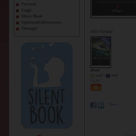
Percorsi
Saggi
Silent Book
Spiritualitàebenessere
Teenager
Altri formati:
ebook
epub -
mobi
€ 4,99
Tweet