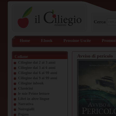
Cerca
Home
Ebook
Prossime Uscite
Promozi
Avviso di pericolo
Collane
Ciliegine dai 2 ai 3 anni
Ciliegine dai 3 ai 6 anni
Ciliegine dai 6 ai 99 anni
Ciliegine dai 9 ai 99 anni
Ciliegine inbook
Classicini
le mie Prime letture
Libri in altre lingue
Narrativa
Noiregialli
Pegaso