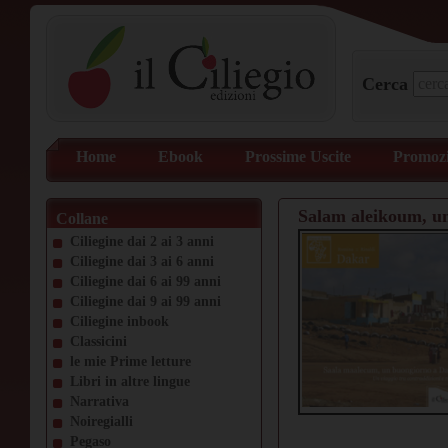
Cerca
Home
Ebook
Prossime Uscite
Promozi
Salam aleikoum, u
Collane
Ciliegine dai 2 ai 3 anni
Ciliegine dai 3 ai 6 anni
Ciliegine dai 6 ai 99 anni
Ciliegine dai 9 ai 99 anni
Ciliegine inbook
Classicini
le mie Prime letture
Libri in altre lingue
Narrativa
Noiregialli
Pegaso