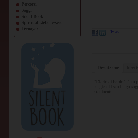
Percorsi
Saggi
Silent Book
Spiritualitàebenessere
Teenager
Tweet
Descrizione
Inser
“Diario di bordo” è un pi
magica. Il suo lungo sog
continente.