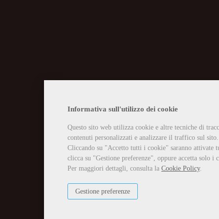
CHIUSURA EST
Informativa sull'utilizzo dei cookie
Questo sito web utilizza cookie e altre tecniche di tra
Vi informiamo che la casa edit
contenuti personalizzati e analizzare il traffico sul sito.
Tutti gli ordini ricevuti in tal
Per qualsiasi necessità potete 
Cliccando su "Accetto tutti i cookie" saranno attivate t
info@edizioniilciliegio.com, 
clicca su "Gestione preferenze", oppure accetta solo i c
Per maggiori dettagli, consulta la
Cookie Policy
.
Gestione preferenze