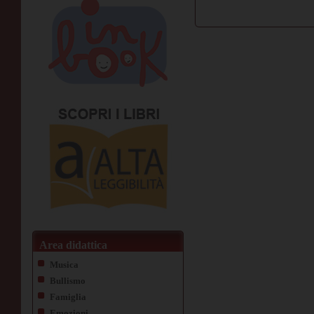
Area didattica
Musica
Bullismo
Famiglia
Emozioni