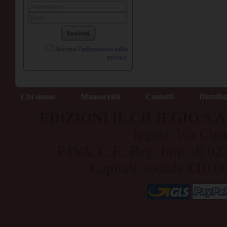
Iscriviti
Accetto
l'informativa sulla
privacy
Chi siamo
Manoscritti
Contatti
Distrib
EDIZIONI IL CILIEGIO S.A.S
legale: Via Cig
P.IVA, C.F., Reg. Imp. di
Capitale sociale €10.0