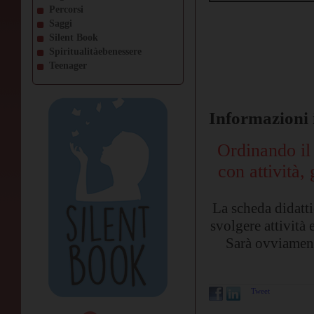
Percorsi
Saggi
Silent Book
Spiritualitàebenessere
Teenager
Informazioni 
Ordinando il 
con attività, 
La scheda didatti
svolgere attività
Sarà ovviament
Tweet