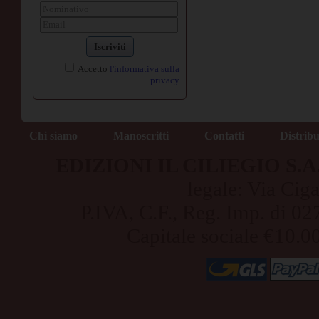
Iscriviti
Accetto
l'informativa sulla
privacy
Chi siamo
Manoscritti
Contatti
Distrib
EDIZIONI IL CILIEGIO S.A.S
legale: Via Cig
P.IVA, C.F., Reg. Imp. di
Capitale sociale €10.0