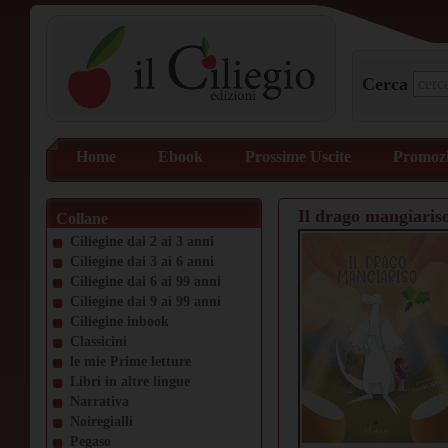
Cerca
Home
Ebook
Prossime Uscite
Promozi
Il drago mangiaris
Collane
Ciliegine dai 2 ai 3 anni
Ciliegine dai 3 ai 6 anni
Ciliegine dai 6 ai 99 anni
Ciliegine dai 9 ai 99 anni
Ciliegine inbook
Classicini
le mie Prime letture
Libri in altre lingue
Narrativa
Noiregialli
Pegaso