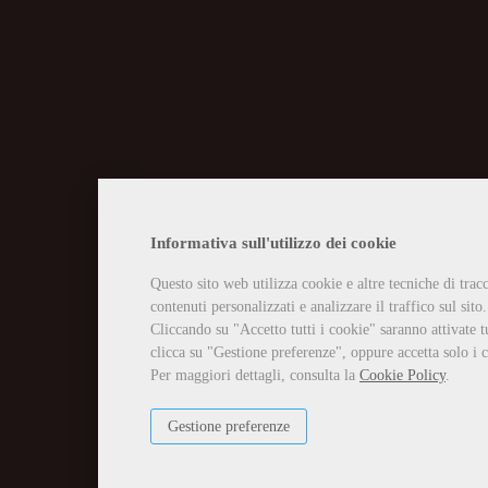
CHIUSURA EST
Informativa sull'utilizzo dei cookie
Questo sito web utilizza cookie e altre tecniche di tra
Vi informiamo che la casa edit
contenuti personalizzati e analizzare il traffico sul sito.
Tutti gli ordini ricevuti in tal
Per qualsiasi necessità potete 
Cliccando su "Accetto tutti i cookie" saranno attivate t
info@edizioniilciliegio.com, 
clicca su "Gestione preferenze", oppure accetta solo i c
Per maggiori dettagli, consulta la
Cookie Policy
.
Gestione preferenze