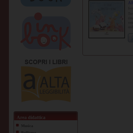
Alb
for
Tre
rim
vet
and
tro
una
com
ma 
dol
Area didattica
Musica
Bullismo