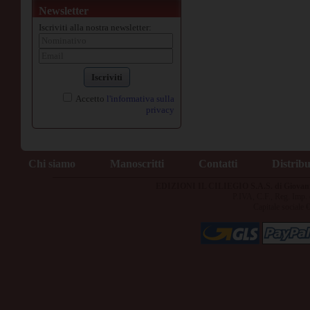
Newsletter
Iscriviti alla nostra newsletter:
Iscriviti
Accetto
l'informativa sulla
privacy
Chi siamo
Manoscritti
Contatti
Distrib
EDIZIONI IL CILIEGIO S.A.S. di Giovan
P.IVA, C.F., Reg. Imp
Capitale sociale 