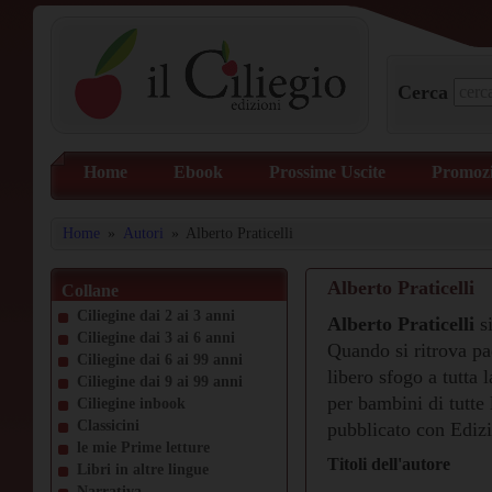
Cerca
Home
Ebook
Prossime Uscite
Promozi
Home
»
Autori
»
Alberto Praticelli
Alberto Praticelli
Collane
Ciliegine dai 2 ai 3 anni
Alberto Praticelli
si
Ciliegine dai 3 ai 6 anni
Quando si ritrova pad
Ciliegine dai 6 ai 99 anni
libero sfogo a tutta 
Ciliegine dai 9 ai 99 anni
per bambini di tutte 
Ciliegine inbook
Classicini
pubblicato con Edizi
le mie Prime letture
Titoli dell'autore
Libri in altre lingue
Narrativa