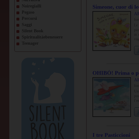
Noiregialli
Simeone, cuor di l
Pegaso
Al
Percorsi
fo
Saggi
Le 
pic
Silent Book
in 
Spiritualitàebenessere
via
Teenager
vit
sod
OHIBÒ! Prima o poi
Al
fo
Un 
pos
l’e
I tre Pasticcioni