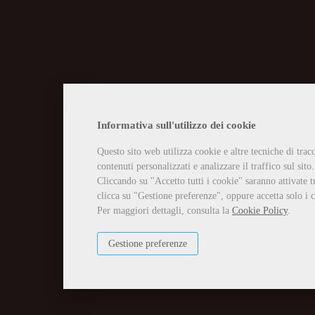
CHIUSURA EST
Informativa sull'utilizzo dei cookie
Questo sito web utilizza cookie e altre tecniche di tra
Vi informiamo che la casa edit
contenuti personalizzati e analizzare il traffico sul sito.
Tutti gli ordini ricevuti in tal
Per qualsiasi necessità potete 
Cliccando su "Accetto tutti i cookie" saranno attivate t
info@edizioniilciliegio.com, 
clicca su "Gestione preferenze", oppure accetta solo i c
Per maggiori dettagli, consulta la
Cookie Policy
.
Gestione preferenze