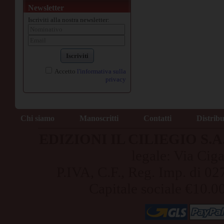
Newsletter
Iscriviti alla nostra newsletter:
Iscriviti
Accetto
l'informativa sulla
privacy
Chi siamo
Manoscritti
Contatti
Distrib
EDIZIONI IL CILIEGIO S.A.S
legale: Via Cig
P.IVA, C.F., Reg. Imp. di
Capitale sociale €10.0