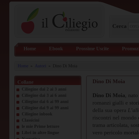
Cerca
Home
Ebook
Prossime Uscite
Promozi
Home
»
Autori
»
Dino Di Moia
Dino Di Moia
Collane
Ciliegine dai 2 ai 3 anni
Dino Di Moia
, nato
Ciliegine dai 3 ai 6 anni
Ciliegine dai 6 ai 99 anni
romanzi gialli e stor
Ciliegine dai 9 ai 99 anni
della sua opera
L’al
Ciliegine inbook
riscontri nel mondo d
Classicini
trama articolata, so
le mie Prime letture
vero pericolo mortale
Libri in altre lingue
Narrativa