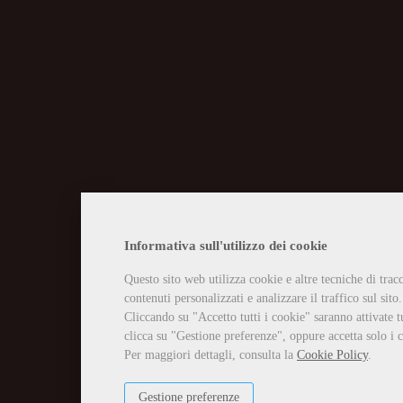
CHIUSURA EST
Informativa sull'utilizzo dei cookie
Questo sito web utilizza cookie e altre tecniche di tra
Vi informiamo che la casa edit
contenuti personalizzati e analizzare il traffico sul sito.
Tutti gli ordini ricevuti in tal
Per qualsiasi necessità potete 
Cliccando su "Accetto tutti i cookie" saranno attivate t
info@edizioniilciliegio.com, 
clicca su "Gestione preferenze", oppure accetta solo i c
Per maggiori dettagli, consulta la
Cookie Policy
.
Gestione preferenze