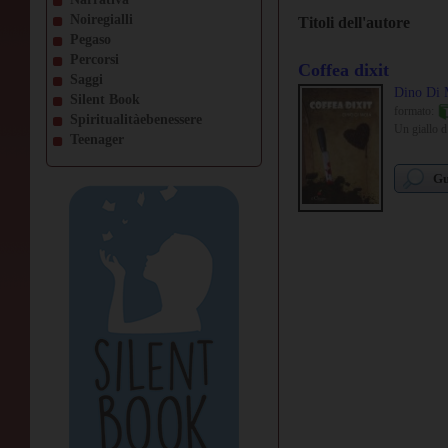
Noiregialli
Titoli dell'autore
Pegaso
Percorsi
Coffea dixit
Saggi
Dino Di 
Silent Book
formato:
Spiritualitàebenessere
Un giallo d’
Teenager
Gu