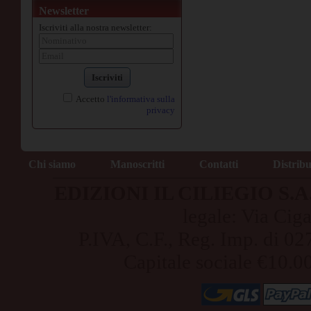
Newsletter
Iscriviti alla nostra newsletter:
Iscriviti
Accetto
l'informativa sulla
privacy
Chi siamo
Manoscritti
Contatti
Distrib
EDIZIONI IL CILIEGIO S.A.S
legale: Via Cig
P.IVA, C.F., Reg. Imp. di
Capitale sociale €10.0