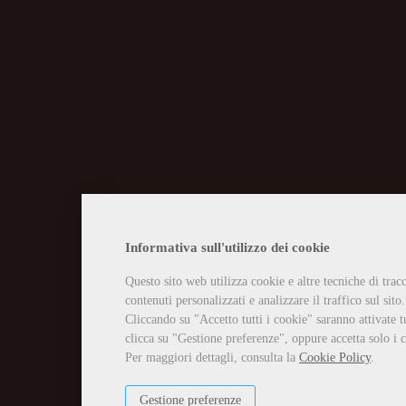
CHIUSURA EST
Informativa sull'utilizzo dei cookie
Questo sito web utilizza cookie e altre tecniche di tra
Vi informiamo che la casa edit
contenuti personalizzati e analizzare il traffico sul sito.
Tutti gli ordini ricevuti in tal
Per qualsiasi necessità potete 
Cliccando su "Accetto tutti i cookie" saranno attivate t
info@edizioniilciliegio.com, 
clicca su "Gestione preferenze", oppure accetta solo i c
Per maggiori dettagli, consulta la
Cookie Policy
.
Gestione preferenze