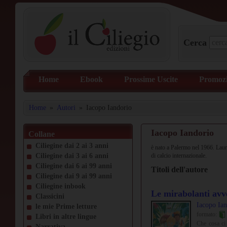
Cerca
Home
Ebook
Prossime Uscite
Promozi
Home
»
Autori
»
Iacopo Iandorio
Iacopo Iandorio
Collane
Ciliegine dai 2 ai 3 anni
è nato a Palermo nel 1966. Laur
Ciliegine dai 3 ai 6 anni
di calcio internazionale.
Ciliegine dai 6 ai 99 anni
Titoli dell'autore
Ciliegine dai 9 ai 99 anni
Ciliegine inbook
Le mirabolanti avve
Classicini
Iacopo Ian
le mie Prime letture
formato:
Libri in altre lingue
Che cosa ci 
Narrativa