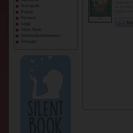
Settecento? A
Noiregialli
su un’isola 
Uamba Uamba.
Pegaso
magie, trucch
Percorsi
Gua
Saggi
Silent Book
Spiritualitàebenessere
Teenager