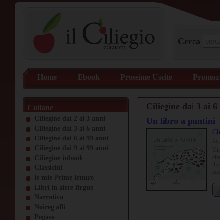
Cerca
Home
Ebook
Prossime Uscite
Promozi
Ciliegine dai 3 ai 6
Collane
Ciliegine dai 2 ai 3 anni
Un libro a puntini
Ciliegine dai 3 ai 6 anni
Ch
Ciliegine dai 6 ai 99 anni
fo
Ciliegine dai 9 ai 99 anni
Una
che
Ciliegine inbook
div
Classicini
coc
le mie Prime letture
div
Libri in altre lingue
Narrativa
Noiregialli
Pegaso