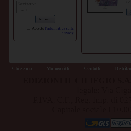
sor
Iscriviti
Accetto
l'informativa sulla
privacy
Chi siamo
Manoscritti
Contatti
Distrib
EDIZIONI IL CILIEGIO S.A.S
legale: Via Cig
P.IVA, C.F., Reg. Imp. di
Capitale sociale €10.0