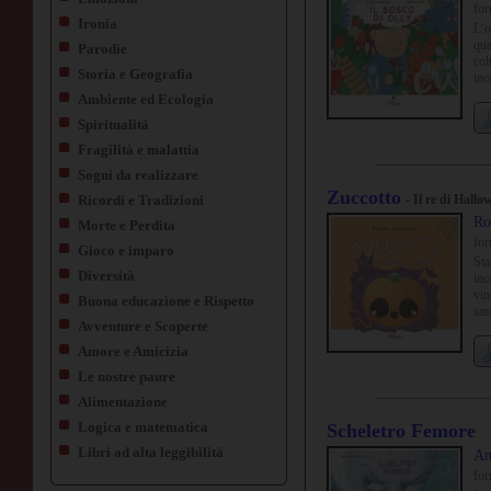
fo
Ironia
L’o
qua
Parodie
col
Storia e Geografia
inc
tro
Ambiente ed Ecologia
Spiritualità
Fragilità e malattia
Sogni da realizzare
Zuccotto
Ricordi e Tradizioni
- Il re di Hallo
Ro
Morte e Perdita
fo
Gioco e imparo
Sta
Diversità
inc
vin
Buona educazione e Rispetto
sar
Avventure e Scoperte
pop
olt
Amore e Amicizia
Le nostre paure
Alimentazione
Logica e matematica
Scheletro Femore
Libri ad alta leggibilità
An
fo