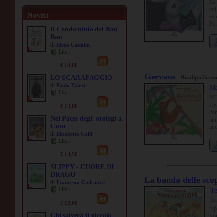
La 
col
Novità
eso
Fem
Il Condominio dei Bau
pot
Bau
di
...
Elena Casiglio
Libri
€ 14,00
Gervaso
LO SCARAFAGGIO
- Bradipo ficca
di
Paolo Valeri
Ma
Libri
fo
Una
€ 13,00
con
Nel Paese degli orologi a
ann
Cucù
anc
di
Elisabetta Gelli
hab
Libri
deg
€ 14,50
SLIPPY - CUORE DI
DRAGO
La banda delle sco
di
Francesco Codenotti
Libri
Te
fo
€ 13,00
Sp
Chi salverà il piccolo
sor