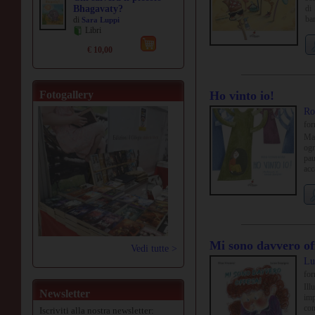
Bhagavaty?
di
ba
di
Sara Luppi
mol
Libri
altr
€ 10,00
Fotogallery
Ho vinto io!
Ro
fo
Ma 
ogn
pau
acc
aff
Mi sono davvero of
Vedi tutte >
Lu
fo
Ill
Newsletter
imp
com
Iscriviti alla nostra newsletter: