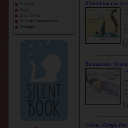
Il bambino che risv
Percorsi
Saggi
Fr
fo
Silent Book
Com
Spiritualitàebenessere
di 
Teenager
del
com
di 
Buonanotte, Orazio
Lo
fo
Ora
bam
un’
Ora
ril
Nonna Margherita 