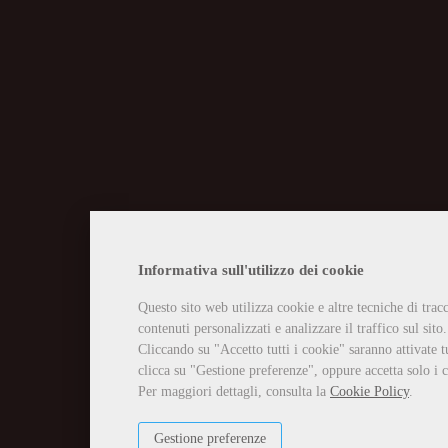
CHIUSURA EST
Informativa sull'utilizzo dei cookie
Questo sito web utilizza cookie e altre tecniche di tra
Vi informiamo che la casa edit
contenuti personalizzati e analizzare il traffico sul sito.
Tutti gli ordini ricevuti in tal
Per qualsiasi necessità potete 
Cliccando su "Accetto tutti i cookie" saranno attivate t
info@edizioniilciliegio.com, 
clicca su "Gestione preferenze", oppure accetta solo i c
Per maggiori dettagli, consulta la
Cookie Policy
.
Gestione preferenze