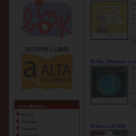
Va
fo
Non
int
avv
si 
tan
Brilla, illumina e r
Ma
fo
Pic
ris
all
sco
fis
imm
Area didattica
Musica
Bullismo
Il bosco di Olly
Famiglia
El
Emozioni