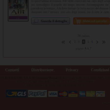
In quest’ultima avventura, Alit viene convocato dal capo degli scia
per coinvolgere il popolo del lungo inverno. Accompagnato dai 
precedenti avventure, Alit deve fermare la forza oscura del demone O
dominare tutti i territori, non solo degli umani, ma di tutte le razz
elfi imperiali. Alit dovrà varcare il confine della terra dei padri iniziato
il quale si entra in un mondo dove tutto può perdersi, tutto può esser
Guarda il dettaglio
Metti nel carrello
impresa per il piccolo e grande guerriero inuit, certo di poter 
armonica. Alit è convinto che solo nella terra dei padri iniziatori,
sue vere origini. Terminata vittoriosamente l’avventura, Alit compier
l’amore umano o la dimensione sovrannaturale.
74
risultati
4
2
3
5
6
4
7
pagina:
di
Contatti
Distribuzione
Privacy
Condizioni 
NI IL CILIEGIO S.A.S. di Giovanna Mancini & C.
-
sede legale: Via Cigalini 5/D - 2
P.IVA, C.F., Reg. Imp. di 02735810133 - R.E.A. Como 276410
Capitale sociale €10.000,00 euro interamente versato
Reali