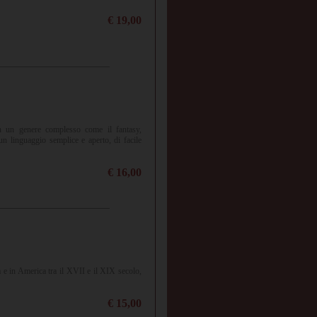
€ 19,00
on un genere complesso come il fantasy,
n linguaggio semplice e aperto, di facile
€ 16,00
 e in America tra il XVII e il XIX secolo,
€ 15,00