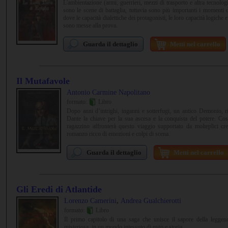
L'ambientazione (armi, guerrieri, mezzi di trasporto e altra tecnolo
sono le scene di battaglia, tuttavia sono più importanti i momenti d
dove le capacità dialettiche dei protagonisti, le loro capacità logiche e 
sono messe alla prova.
Guarda il dettaglio
Metti nel carrello
Il Mutafavole
Antonio Carmine Napolitano
formato:
Libro
Dopo anni d’intrighi, inganni e sotterfugi, un antico Demonio, r
Dante la chiave per la sua ascesa e la conquista del potere. Cos
ragazzino affronterà questo viaggio supportato da molteplici c
romanzo ricco di emozioni e colpi di scena.
Guarda il dettaglio
Metti nel carrello
Gli Eredi di Atlantide
,
Lorenzo Camerini
Andrea Gualchierotti
formato:
Libro
Il primo capitolo di una saga che unisce il sapore della leggenda
misteriosa, in un mondo intessuto di mito e storia.