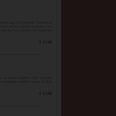
scinante saga di ExtraUnione. Troviamo ne
, ovvero un ritmo davvero incalzante e uno
rovasse davvero coinvolto nella battaglia dei
€ 17,00
con un genere complesso come il fantasy,
n linguaggio semplice e aperto, di facile
€ 15,00