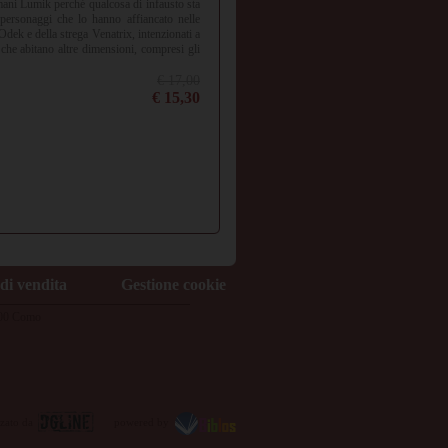
mani Lumik perché qualcosa di infausto sta
personaggi che lo hanno affiancato nelle
dek e della strega Venatrix, intenzionati a
e che abitano altre dimensioni, compresi gli
ri, il regno degli spiriti celesti, limite oltre
e scambiato, persino la realtà. Una difficile
€ 17,00
sempre contare sui suoi amici e sulla sua
€ 15,30
 dove tutto ebbe inizio, potrà ritrovare le
à la sua ultima e più importante scelta tra
di vendita
Gestione cookie
2100 Como
zzato da
powered by