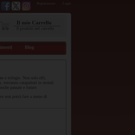
Registrazione
Login
Il mio Carrello
0
prodotti
nel carrello
imenti
Blog
e e trilogie. Non solo elfi,
à, verranno catapultati in mondi
poche passate e future.
tore non potrà fare a meno di