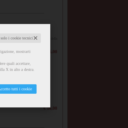
✕
 solo i cookie tecnici
 della Creazione e, seguendo le orme della
terpretazione.
€ 15,00
vigazione, mostrarti
ere quali accettare,
lla X in alto a destra.
ccetto tutti i cookie
venerano un dio...
€ 16,00