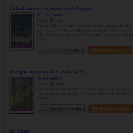
ExtraUnione e la fortezza di Nugari
Michele Raniero
formato:
Libro
Il giovane Michele Raniero torna con il secondo episodio dell’affa
La Fortezza di Nugari tutti gli elementi della sua opera d’esordio
stile giovane e accurato, capace di far sentire il lettore come se si t
“ribelli”.
Guarda il dettaglio
Metti nel carrello
Il regno nascosto di Catabasia II
Rosa Brattesani
formato:
Libro
Seconda prova letteraria per Rosa Brattesani, che si confronta 
mantenendo tuttavia un approccio fresco e immediato, bastato su u
fruizione.
Guarda il dettaglio
Metti nel carrello
Io, Liam