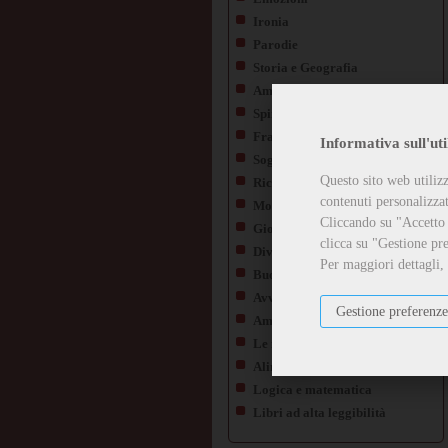
Ironia
Parodie
Storia e Geografia
Ambiente ed Ecologia
Spiritualità
Fragilità e malattia
Informativa sull'uti
Sogni da realizzare
Questo sito web utilizz
Ricordi e Tradizioni
contenuti personalizzati
Morte e Perdita
Cliccando su "Accetto t
Gioco e imparo
clicca su "Gestione pre
Diversità
Per maggiori dettagli,
Buona educazione e Rispetto
Avventure e Scoperte
Gestione preferenze
Amore e Amicizia
Le nostre paure
Alimentazione
Logica e matematica
Libri ad alta leggibilità