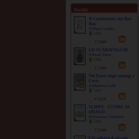
Novità
Il Condominio dei Bau
Bau
di
...
Elena Casiglio
Libri
€ 14,00
LO SCARAFAGGIO
di
Paolo Valeri
Libri
€ 13,00
Nel Paese degli orologi a
Cucù
di
Elisabetta Gelli
Libri
€ 14,50
SLIPPY - CUORE DI
DRAGO
di
Francesco Codenotti
Libri
€ 13,00
Chi salverà il piccolo