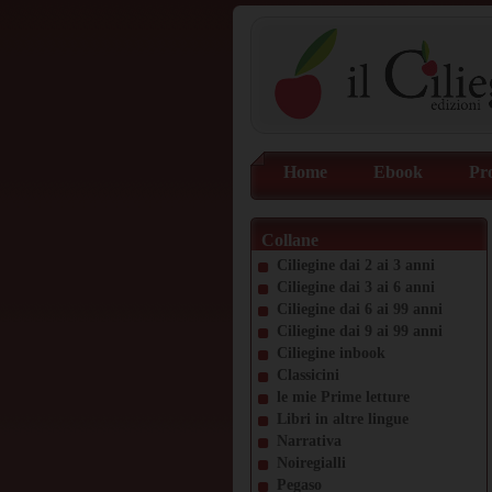
Home
Ebook
Pr
Collane
Ciliegine dai 2 ai 3 anni
Ciliegine dai 3 ai 6 anni
Ciliegine dai 6 ai 99 anni
Ciliegine dai 9 ai 99 anni
Ciliegine inbook
Classicini
le mie Prime letture
Libri in altre lingue
Narrativa
Noiregialli
Pegaso