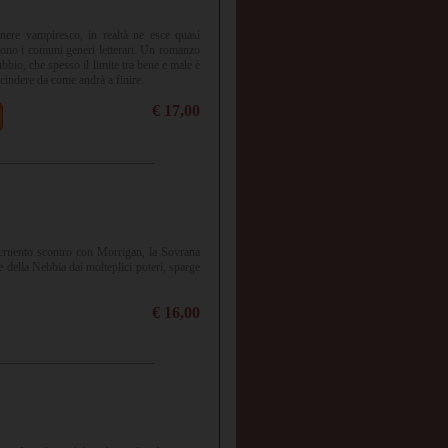
nere vampiresco, in realtà ne esce quasi
dono i comuni generi letterari. Un romanzo
bbio, che spesso il limite tra bene e male è
escindere da come andrà a finire.
€ 17,00
 cruento scontro con Morrigan, la Sovrana
e della Nebbia dai molteplici poteri, sparge
€ 16,00