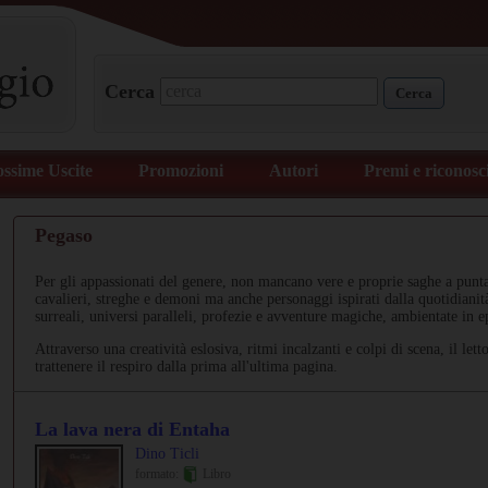
Cerca
Cerca
ossime Uscite
Promozioni
Autori
Premi e riconosc
Pegaso
Per gli appassionati del genere, non mancano vere e proprie saghe a puntat
cavalieri, streghe e demoni ma anche personaggi ispirati dalla quotidianit
surreali, universi paralleli, profezie e avventure magiche, ambientate in e
Attraverso una creatività eslosiva, ritmi incalzanti e colpi di scena, il let
trattenere il respiro dalla prima all'ultima pagina.
La lava nera di Entaha
Dino Ticli
formato:
Libro