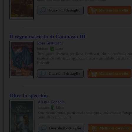
Guarda il dettaglio
Metti nel carrello
Il regno nascosto di Catabasia III
Rosa Brattesani
formato:
Libro
Terza prova letteraria per Rosa Brattesani, che si confronta c
mantenendo tuttavia un approccio fresco e immediato, bastato su u
fruizione.
Guarda il dettaglio
Metti nel carrello
Oltre lo specchio
Alessia Coppola
formato:
Libro
Sette racconti gotici, paranormal e steampunk, ambientati in Europa
corredati da illustrazioni.
Guarda il dettaglio
Metti nel carrello