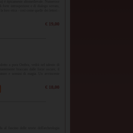
gia) è tipicamente altomedievale. Numerose
i forte introspezione e di dialogo serrato,
la loro etica - così come quelle dei lettori -
€ 19,00
idotto a pura Ombra, vedrà nel talento di
tantemente braccato dalle forze oscure, il
reature e uomini di magia. Un avvincente
€ 18,00
 al fascino delle teorie dell'archeologia