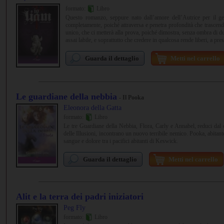
formato:
Libro
Questo romanzo, seppure nato dall’amore dell’Autrice per il ge
completamente, poiché attraversa e penetra profondità che trascen
unico, che ci metterà alla prova, poiché dimostra, senza ombra di du
assai labile, e soprattutto che credere in qualcosa rende liberi, a pr
Guarda il dettaglio
Metti nel carrello
Le guardiane della nebbia
- Il Pooka
Eleonora della Gatta
formato:
Libro
Le tre Guardiane della Nebbia, Flora, Carly e Annabel, reduci dal
delle Illusioni, incontrano un nuovo terribile nemico. Pooka, abitant
sangue e dolore tra i pacifici abitanti di Keswick.
Guarda il dettaglio
Metti nel carrello
Alit e la terra dei padri iniziatori
Peg Fly
formato:
Libro