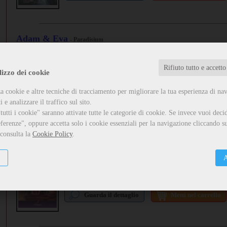
Adam & Eva
- Paradisium
,
Maria Elena Gattuso
Alessandro H. Den
formato:
Libro
Rifiuto tutto e accetto
Adam&Eva riprende una delle storie più conosciute al mondo, quella
CHIUSURA ESTIVA
lizzo dei cookie
Genesi, mischia le carte in tavola offrendo al lettore un'inaspettata in
Close
a cookie e altre tecniche di tracciamento per migliorare la tua esperienza di na
Guarda il dettaglio
Metti nel carrello
Vi informiamo che la casa editrice resterà chiusa dal 7 agosto al 24 agosto.
 e analizzare il traffico sul sito.
Tutti gli ordini ricevuti in tali giorni verranno evasi a partire dal 26 agosto.
Per qualsiasi necessità potete scrivere un'email all'indirizzo
utti i cookie" saranno attivate tutte le categorie di cookie.
Se invece vuoi decid
info@edizioniilciliegio.com, vi risponderemo il prima possibile.
ferenze", oppure accetta solo i cookie essenziali per la navigazione cliccando su
 consulta la
Cookie Policy
.
I pellegrini del labirinto morente
Daniele Pasqualini
Ok
A
formato:
Libro
L’oracolo del villaggio ha annunciato la fine del mondo. Gli uomini 
Guarda il dettaglio
Metti nel carrello