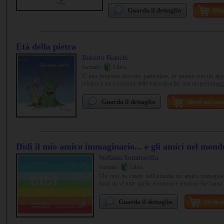
Guarda il dettaglio
Mett
Età della pietra
Roberto Bianchi
formato:
Libro
E' una proposta davvero particolare, in quanto con un appr
relative a usi e costumi delle varie epoche, con un personaggi
Guarda il dettaglio
Metti nel car
Didi il mio amico immaginario... e gli amici nel mond
Stefania Sommavilla
formato:
Libro
Chi non ha creato nell'infanzia un amico immagin
fuori da sé tutte quelle emozioni e tensioni che fanno 
Guarda il dettaglio
Metti n