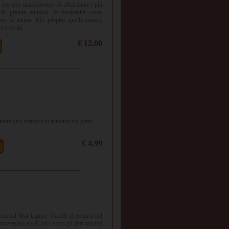
ti che non mancheranno di affascinare i più
di grande attualità: la modernità come
con la natura. Ma proprio quella natura,
e e verità.
€ 12,00
are uno scrittore di romanzi sui pirati
€ 4,99
ccia sul Mar Ligure. Uccelli sfreccianti nel
onversano tra di loro e con gli altri abitanti