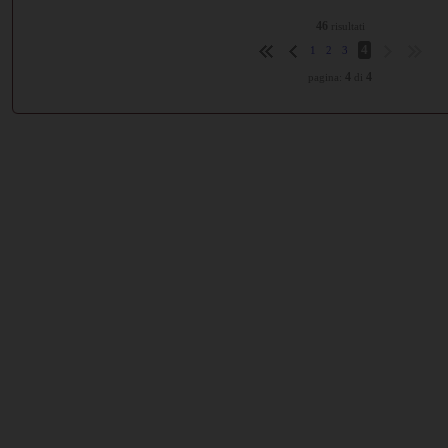
46
risultati
4
1
2
3
4
4
pagina:
di