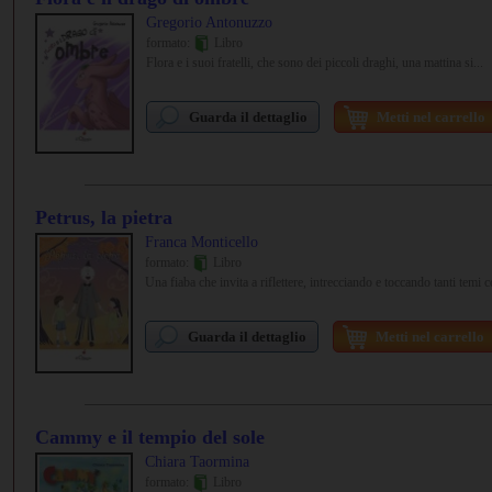
Gregorio Antonuzzo
formato:
Libro
Flora e i suoi fratelli, che sono dei piccoli draghi, una mattina si...
Guarda il dettaglio
Metti nel carrello
Petrus, la pietra
Franca Monticello
formato:
Libro
Una fiaba che invita a riflettere, intrecciando e toccando tanti temi 
Guarda il dettaglio
Metti nel carrello
Cammy e il tempio del sole
Chiara Taormina
formato:
Libro