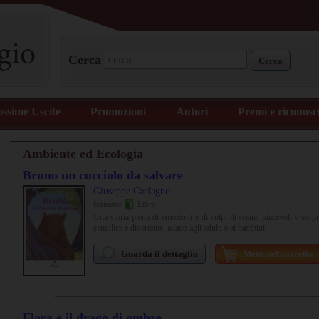
Cerca
Cerca
ossime Uscite
Promozioni
Autori
Premi e riconosc
Ambiente ed Ecologia
Bruno un cucciolo da salvare
Giuseppe Carfagno
formato:
Libro
Una storia piena di emozioni e di colpi di scena, piacevoli e sorpr
semplice e divertente, adatto agli adulti e ai bambini.
Guarda il dettaglio
Metti nel carrello
Flora e il drago di ombre