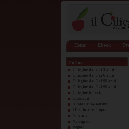
Home
Ebook
Pr
Collane
Ciliegine dai 2 ai 3 anni
Ciliegine dai 3 ai 6 anni
Ciliegine dai 6 ai 99 anni
Ciliegine dai 9 ai 99 anni
Ciliegine inbook
Classicini
le mie Prime letture
Libri in altre lingue
Narrativa
Noiregialli
Pegaso