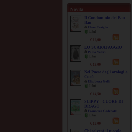
Novità
Il Condominio dei Bau
Bau
di
...
Elena Casiglio
Libri
€ 14,00
LO SCARAFAGGIO
di
Paolo Valeri
Libri
€ 13,00
Nel Paese degli orologi a
Cucù
di
Elisabetta Gelli
Libri
€ 14,50
SLIPPY - CUORE DI
DRAGO
di
Francesco Codenotti
Libri
€ 13,00
Chi salverà il piccolo