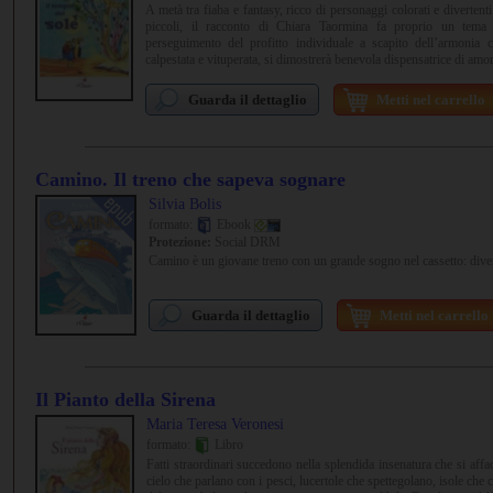
A metà tra fiaba e fantasy, ricco di personaggi colorati e diverten
piccoli, il racconto di Chiara Taormina fa proprio un tema 
perseguimento del profitto individuale a scapito dell’armonia 
calpestata e vituperata, si dimostrerà benevola dispensatrice di amor
Guarda il dettaglio
Metti nel carrello
Camino. Il treno che sapeva sognare
Silvia Bolis
formato:
Ebook
Protezione:
Social DRM
Camino è un giovane treno con un grande sogno nel cassetto: divent
Guarda il dettaglio
Metti nel carrello
Il Pianto della Sirena
Maria Teresa Veronesi
formato:
Libro
Fatti straordinari succedono nella splendida insenatura che si affa
cielo che parlano con i pesci, lucertole che spettegolano, isole che c