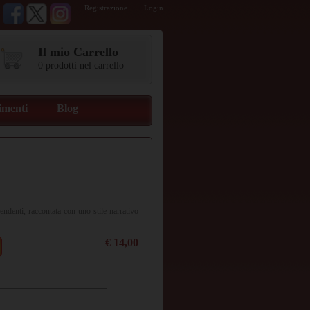
Registrazione
Login
Il mio Carrello
0
prodotti
nel carrello
imenti
Blog
endenti, raccontata con uno stile narrativo
€ 14,00