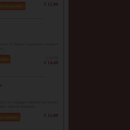
€ 11,00
i nel carrello
occio di allegria si presentano narrazioni
o...
€ 16,00
rello
€ 14,40
o
ario? Un compagno silenzioso per portare
parte della vita quotidiana.
€ 11,00
el carrello