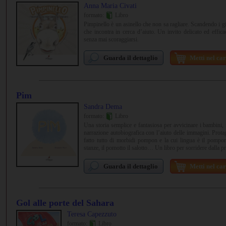
Anna Maria Civati
formato:
Libro
Pimpinello è un asinello che non sa ragliare. Scandendo i gio
che incontra in cerca d’aiuto. Un invito delicato ed effica
senza mai scoraggiarsi.
Guarda il dettaglio
Metti nel car
Pim
Sandra Dema
formato:
Libro
Una storia semplice e fantasiosa per avvicinare i bambini,
narrazione autobiografica con l’aiuto delle immagini. Prota
fatto tutto di morbidi pompon e la cui lingua è il pompo
stanze, il pomotto il salotto… Un libro per sorridere dalla p
Guarda il dettaglio
Metti nel car
Gol alle porte del Sahara
Teresa Capezzuto
formato:
Libro