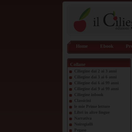
Home
Ebook
Pr
Collane
Ciliegine dai 2 ai 3 anni
Ciliegine dai 3 ai 6 anni
Ciliegine dai 6 ai 99 anni
Ciliegine dai 9 ai 99 anni
Ciliegine inbook
Classicini
le mie Prime letture
Libri in altre lingue
Narrativa
Noiregialli
Pegaso