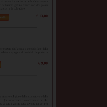
 si rintana impaurito in un buchino ancora
e bellissima gattina bianca con dei golosi
 aprirsi e la solitudine.
€ 13,00
rello
errorizzato dall’acqua e insoddisfatto della
è adatto a spiegare ai bambini l’importanza
€ 9,00
 attorno e il gioco delle prospettive e delle
. Questo racconto è la carrellata di ciò che
ta di tutti i giorni: tutto diventa un po’ più