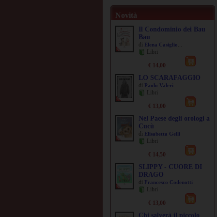
Novità
Il Condominio dei Bau
Bau
di
...
Elena Casiglio
Libri
€ 14,00
LO SCARAFAGGIO
di
Paolo Valeri
Libri
€ 13,00
Nel Paese degli orologi a
Cucù
di
Elisabetta Gelli
Libri
€ 14,50
SLIPPY - CUORE DI
DRAGO
di
Francesco Codenotti
Libri
€ 13,00
Chi salverà il piccolo