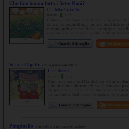
Che fine hanno fatto i Sette Nani?
Gabriella Arcobello
formato:
Libro
L’autrice, esperta di problematiche psicopedagogiche, è fe
da parte dei bambini di oggi, pur tanto attratti dalla tecn
immagina quello che accadrebbe ai personaggi di una delle 
vivessero nella nostra epoca. Questo spunto dà l’occasio
tematiche importanti quali i problemi di linguaggio, socializz
Guarda il dettaglio
Metti nel car
Sissi e Gigetto
- dallo spazio con affetto
Livia Rocchi
formato:
Libro
Dopo l’avventura di Sissi Pissipissi, Sissi e Gigetto balla
quindi decidono di diventare delle star. Iniziano a fare pro
che, promettendo successo, vuole farli sparare in aria da un
ma una serie di buffi incidenti li catapulta niente meno
viaggiare tra i corpi celesti e ad assaggiare la luna, il ti
indietro per costringerli a una vita di tournée, interviste e
Guarda il dettaglio
Metti nel car
troppo da esplorare nel mondo vero, per farsi rinchiudere n
Pimpinello
- l’asinello che non sapeva ragliare