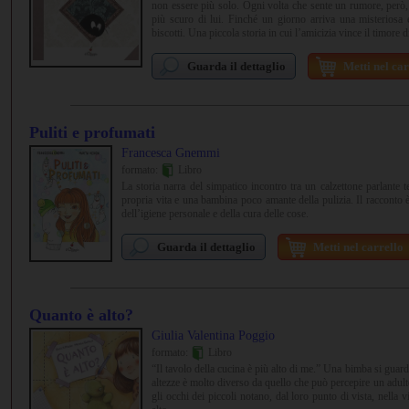
non essere più solo. Ogni volta che sente un rumore, però,
più scuro di lui. Finché un giorno arriva una misteriosa 
biscotti. Una piccola storia in cui l’amicizia vince il timore di
Guarda il dettaglio
Metti nel car
Puliti e profumati
Francesca Gnemmi
formato:
Libro
La storia narra del simpatico incontro tra un calzettone parlante t
propria vita e una bambina poco amante della pulizia. Il racconto 
dell’igiene personale e della cura delle cose.
Guarda il dettaglio
Metti nel carrello
Quanto è alto?
Giulia Valentina Poggio
formato:
Libro
“Il tavolo della cucina è più alto di me.” Una bimba si guarda
altezze è molto diverso da quello che può percepire un adulto
gli occhi dei piccoli notano, dal loro punto di vista, nella vi