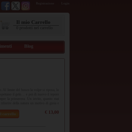
Registrazione
Login
Il mio Carrello
0
prodotti
nel carrello
imenti
Blog
. Al limite del bosco la volpe si riposa, lo
o aspettano il gelo… e poi di nuovo il tepore
empre la primavera. Un invito, quanto mai
 rifiorire della natura un motivo di gioia e
€ 13,00
l carrello