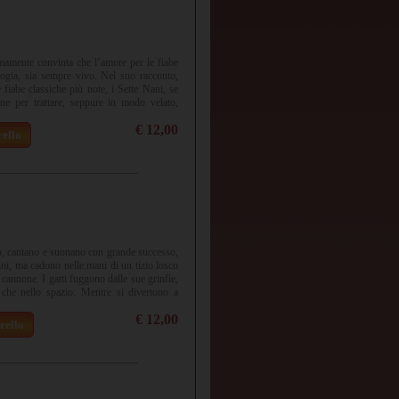
rmamente convinta che l’amore per le fiabe
ologia, sia sempre vivo. Nel suo racconto,
fiabe classiche più note, i Sette Nani, se
ne per trattare, seppure in modo velato,
azione, esclusione e altro ancora.
€ 12,00
rello
no, cantano e suonano con grande successo,
vini, ma cadono nelle mani di un tizio losco
 cannone. I gatti fuggono dalle sue grinfie,
 che nello spazio. Mentre si divertono a
zio della TV li raggiunge e vuole riportarli
€ 12,00
d esibizioni. Sissi e Gigetto rifiutano: c’è
rello
el mondo dello spettacolo!