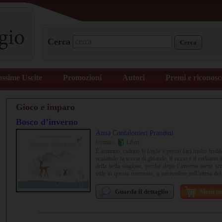
Cerca
Cerca
ossime Uscite
Promozioni
Autori
Premi e riconosc
Gioco e imparo
Bosco d’inverno
Anna Confalonieri Prandini
formato:
Libro
È autunno, cadono le foglie e presto farà molto freddo
scoiattolo fa scorta di ghiande, il riccio e il cerbiatt
della bella stagione, perché dopo l’inverno torna s
utile in questo momento, a intravedere nell’attesa del
speranza.
Guarda il dettaglio
Metti ne