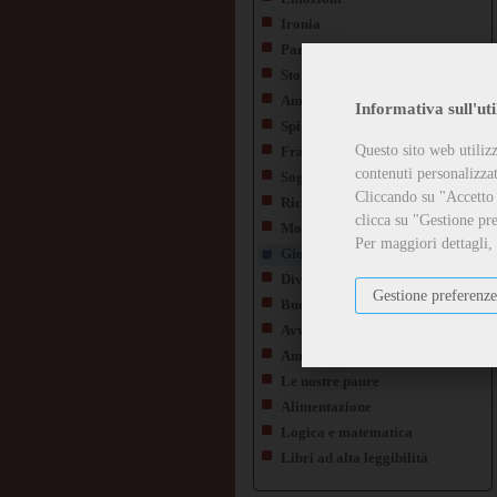
Ironia
Parodie
Storia e Geografia
Ambiente ed Ecologia
Informativa sull'uti
Spiritualità
Questo sito web utilizz
Fragilità e malattia
contenuti personalizzati
Sogni da realizzare
Cliccando su "Accetto t
Ricordi e Tradizioni
clicca su "Gestione pre
Morte e Perdita
Per maggiori dettagli,
Gioco e imparo
Diversità
Gestione preferenze
Buona educazione e Rispetto
Avventure e Scoperte
Amore e Amicizia
Le nostre paure
Alimentazione
Logica e matematica
Libri ad alta leggibilità