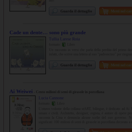
alto.
Guarda il dettaglio
Metti nel car
Cade un dente… sono più grande
Tullia Larese Roia
formato:
Libro
Un racconto in versi che parla della perdita del primo dent
infatti, che scrive una lettera al suo “padroncino” per ringraz
Guarda il dettaglio
Metti nel car
Ai Weiwei
- Cento milioni di semi di girasole in porcellana
Lucia Cannone
formato:
Libro
L’ottavo volume della collana stART, bilingue, è dedicato ad Ai Wei
umani e civili. Architetto, designer, regista, è autore di opere pro
racconta la Cina e denuncia alcune scelte del suo governo. Nel
significati: 100 milioni di semi di girasole in porcellana decorata 
Weiwei permettono di riflettere sulla condizione umana, sulle sue ev