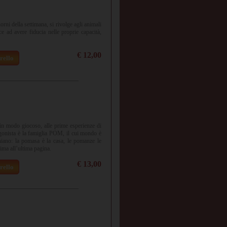
rni della settimana, si rivolge agli animali
ce ad avere fiducia nelle proprie capacità,
€ 12,00
rello
 in modo giocoso, alle prime esperienze di
gonista è la famiglia POM, il cui mondo è
niano: la pomasa è la casa, le pomanze le
rima all’ultima pagina.
€ 13,00
rello