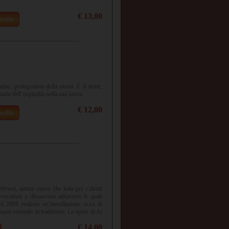
€ 13,00
rello
ino, protagonista della storia. È il dente,
iarlo dell’ospitalità nella sua bocca.
€ 12,00
rello
wei, artista cinese che lotta per i diritti
vocatorie e dissacranti attraverso le quali
 2008 realizza un’installazione ricca di
a mano secondo la tradizione. Le opere di Ai
oluzioni e sulle sue contraddizioni.
€ 14,00