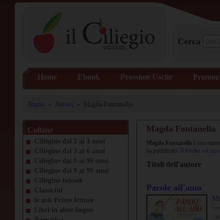
Cerca
Home
Ebook
Prossime Uscite
Promozi
Home
»
Autori
»
Magda Fontanella
Magda Fontanella
Collane
Ciliegine dai 2 ai 3 anni
Magda Fontanella
è una mamma 
Ciliegine dai 3 ai 6 anni
ha pubblicato:
Il bimbo col nasi
Ciliegine dai 6 ai 99 anni
Titoli dell'autore
Ciliegine dai 9 ai 99 anni
Ciliegine inbook
Parole all'amo
Classicini
Ma
le mie Prime letture
fo
Libri in altre lingue
Jac
Narrativa