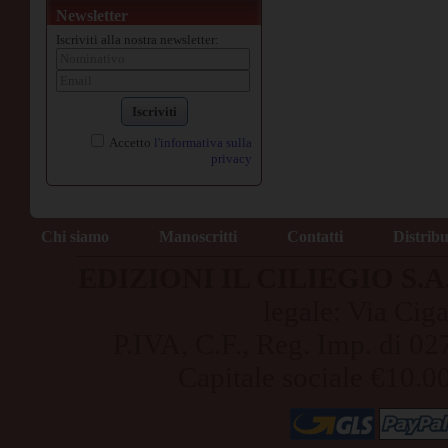
Newsletter
Iscriviti alla nostra newsletter:
Iscriviti
Accetto
l'informativa sulla
privacy
Chi siamo
Manoscritti
Contatti
Distrib
EDIZIONI IL CILIEGIO S.A.S
legale: Via Cig
P.IVA, C.F., Reg. Imp. di
Capitale sociale €10.0