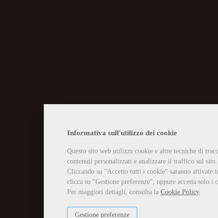
CHIUSURA EST
Informativa sull'utilizzo dei cookie
Questo sito web utilizza cookie e altre tecniche di tra
Vi informiamo che la casa edit
contenuti personalizzati e analizzare il traffico sul sito.
Tutti gli ordini ricevuti in tal
Per qualsiasi necessità potete 
Cliccando su "Accetto tutti i cookie" saranno attivate t
info@edizioniilciliegio.com, 
clicca su "Gestione preferenze", oppure accetta solo i c
Per maggiori dettagli, consulta la
Cookie Policy
.
Gestione preferenze