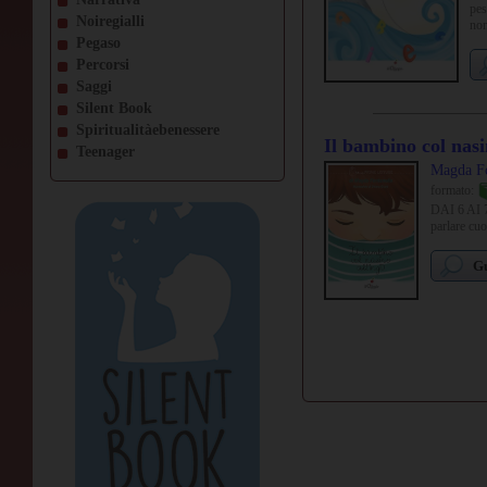
pes
Noiregialli
no
Pegaso
Percorsi
Saggi
Silent Book
Spiritualitàebenessere
Il bambino col nasi
Teenager
Magda Fo
formato:
DAI 6 AI 7 
parlare cuo
Gu