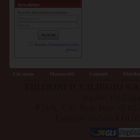
Newsletter
Iscriviti alla nostra newsletter:
Iscriviti
Accetto
l'informativa sulla
privacy
Chi siamo
Manoscritti
Contatti
Distrib
EDIZIONI IL CILIEGIO S.A.S
legale: Via Cig
P.IVA, C.F., Reg. Imp. di
Capitale sociale €10.0