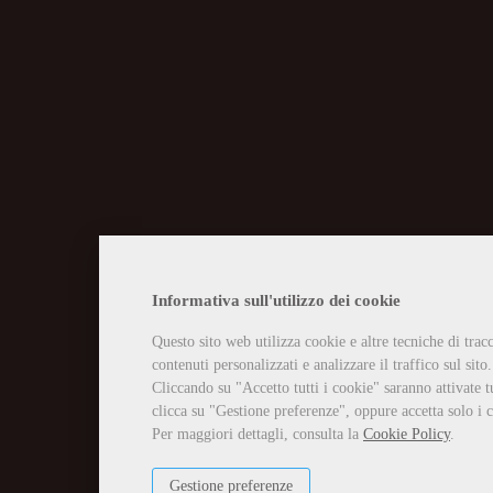
CHIUSURA EST
Informativa sull'utilizzo dei cookie
Questo sito web utilizza cookie e altre tecniche di tra
Vi informiamo che la casa edit
contenuti personalizzati e analizzare il traffico sul sito.
Tutti gli ordini ricevuti in tal
Per qualsiasi necessità potete 
Cliccando su "Accetto tutti i cookie" saranno attivate t
info@edizioniilciliegio.com, 
clicca su "Gestione preferenze", oppure accetta solo i c
Per maggiori dettagli, consulta la
Cookie Policy
.
Gestione preferenze