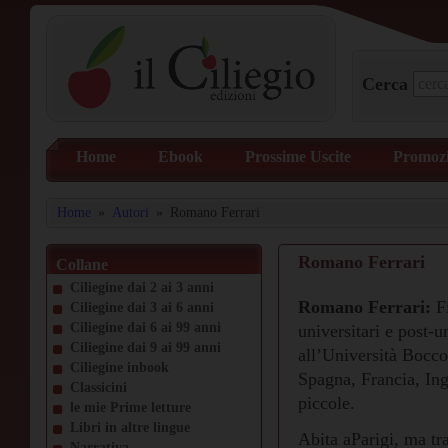
Cerca
Home
Ebook
Prossime Uscite
Promozi
Home
»
Autori
»
Romano Ferrari
Romano Ferrari
Collane
Ciliegine dai 2 ai 3 anni
Romano Ferrari:
Fi
Ciliegine dai 3 ai 6 anni
Ciliegine dai 6 ai 99 anni
universitari e post-u
Ciliegine dai 9 ai 99 anni
all’Università Boccon
Ciliegine inbook
Spagna, Francia, Ing
Classicini
piccole.
le mie Prime letture
Libri in altre lingue
Abita aParigi, ma tra
Narrativa