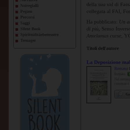
della
sua
val di Fas
Noiregialli
collegata al FAI, Fo
Pegaso
Percorsi
Ha pubblicato:
Un am
Saggi
di più,
Senso Invers
Silent Book
Spiritualitàebenessere
Antelamus curse,
YC
Teenager
Titoli dell'autore
La Deposizione mal
Romano F
formato:
Nel romanzo
comincia il
Gu