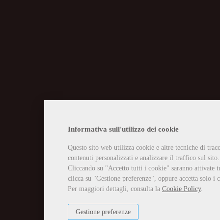
CHIUSURA EST
Informativa sull'utilizzo dei cookie
Questo sito web utilizza cookie e altre tecniche di tra
Vi informiamo che la casa edit
contenuti personalizzati e analizzare il traffico sul sito.
Tutti gli ordini ricevuti in tal
Per qualsiasi necessità potete 
Cliccando su "Accetto tutti i cookie" saranno attivate t
info@edizioniilciliegio.com, 
clicca su "Gestione preferenze", oppure accetta solo i c
Per maggiori dettagli, consulta la
Cookie Policy
.
Gestione preferenze