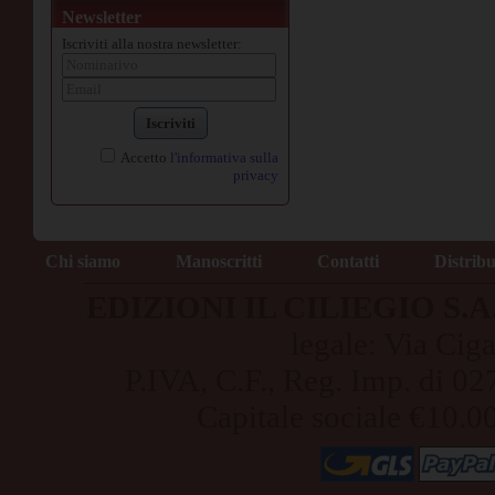
Newsletter
Iscriviti alla nostra newsletter:
Iscriviti
Accetto
l'informativa sulla
privacy
Chi siamo
Manoscritti
Contatti
Distrib
EDIZIONI IL CILIEGIO S.A.S
legale: Via Cig
P.IVA, C.F., Reg. Imp. di
Capitale sociale €10.0