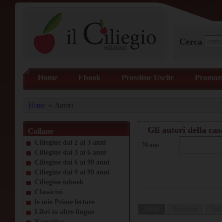
Cerca
Home
Ebook
Prossime Uscite
Promozi
Home
»
Autori
Gli autori della cas
Collane
Ciliegine dai 2 ai 3 anni
Nome
Ciliegine dai 3 ai 6 anni
Ciliegine dai 6 ai 99 anni
Ciliegine dai 9 ai 99 anni
Ciliegine inbook
Classicini
le mie Prime letture
Autori
Illustratori
Tutti
Libri in altre lingue
Narrativa