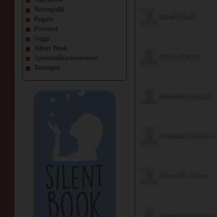
Noiregialli
Marta Albani
Pegaso
Percorsi
Edizioni Il Ciliegio
Saggi
Silent Book
Alberto Patelli
Spiritualitàebenessere
Teenager
il Ciliegio Edizioni
Alessandra Meazza
il Ciliegio Edizioni
il Ciliegio Edizioni
Alessandro Fusco
il Ciliegio Edizioni
Alessandro Pugliese