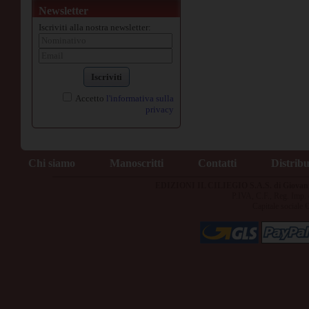
Newsletter
Iscriviti alla nostra newsletter:
Iscriviti
Accetto
l'informativa sulla
privacy
Chi siamo
Manoscritti
Contatti
Distrib
EDIZIONI IL CILIEGIO S.A.S. di Giovan
P.IVA, C.F., Reg. Imp
Capitale sociale 