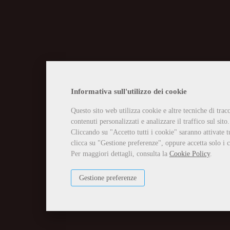
CHIUSURA EST
Informativa sull'utilizzo dei cookie
Questo sito web utilizza cookie e altre tecniche di tra
Vi informiamo che la casa edit
contenuti personalizzati e analizzare il traffico sul sito.
Tutti gli ordini ricevuti in tal
Per qualsiasi necessità potete 
Cliccando su "Accetto tutti i cookie" saranno attivate t
info@edizioniilciliegio.com, 
clicca su "Gestione preferenze", oppure accetta solo i c
Per maggiori dettagli, consulta la
Cookie Policy
.
Gestione preferenze