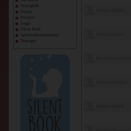
Noiregialli
Nicoletta Ballabio
Pegaso
Percorsi
Edizioni Il Ciliegio
Saggi
Silent Book
Barbara Cannetti
Spiritualitàebenessere
Teenager
il Ciliegio Edizioni
Bartolomeo Smaldon
il Ciliegio Edizioni
Demetrio Battaglia
Edizioni Il Ciliegio
Raffaella Belardi
Edizioni Il Ciliegio
Benedetta Bonacina