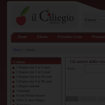
Cerca
Home
Ebook
Prossime Uscite
Promozi
Home
»
Autori
Gli autori della cas
Collane
Ciliegine dai 2 ai 3 anni
Nome
Ciliegine dai 3 ai 6 anni
Ciliegine dai 6 ai 99 anni
Ciliegine dai 9 ai 99 anni
Ciliegine inbook
Classicini
le mie Prime letture
Autori
Illustratori
Tutti
Libri in altre lingue
Narrativa