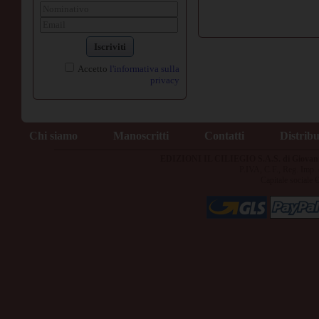
Iscriviti
Accetto
l'informativa sulla
privacy
Chi siamo
Manoscritti
Contatti
Distrib
EDIZIONI IL CILIEGIO S.A.S. di Giovan
P.IVA, C.F., Reg. Imp
Capitale sociale 