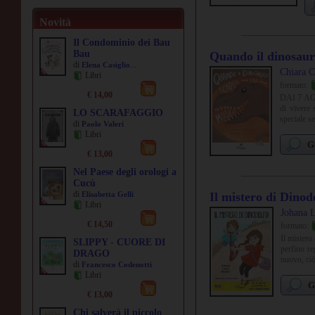
due
guf
Novità
sba
tut
Il Condominio dei Bau
pro
Bau
Quando il dinosaur
di
...
Elena Casiglio
Chiara C
Libri
formato:
€ 14,00
DAI 7 AGLI
di vivere 
LO SCARAFAGGIO
speciale s
di
Paolo Valeri
Libri
G
€ 13,00
Nel Paese degli orologi a
Cucù
di
Elisabetta Gelli
Il mistero di Dinode
Libri
Johana 
€ 14,50
formato:
Il mistero
SLIPPY - CUORE DI
perfino re
DRAGO
nuovo, ciò 
di
Francesco Codenotti
Libri
G
€ 13,00
Chi salverà il piccolo