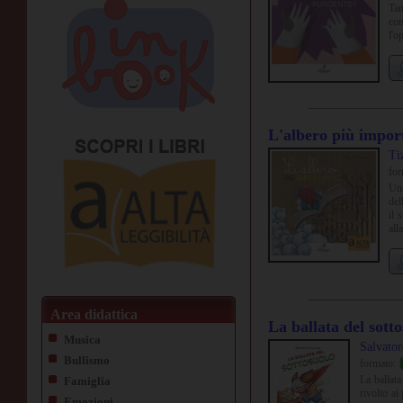
Tan
com
l'o
L'albero più impor
Ti
fo
Una
del
il 
all
Area didattica
La ballata del sott
Musica
Salvato
Bullismo
formato:
La ballata
Famiglia
rivolto ai
Emozioni