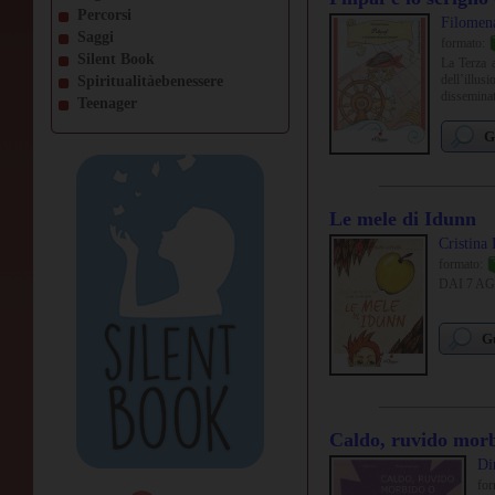
Percorsi
Filomen
Saggi
formato:
Silent Book
La Terza a
dell’illusi
Spiritualitàebenessere
disseminat
Teenager
G
Le mele di Idunn
Cristina 
formato:
DAI 7 AGLI
Gu
Caldo, ruvido mor
Di
fo