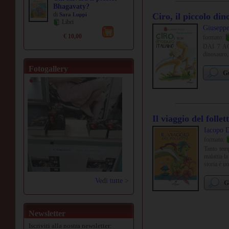
Bhagavaty?
di
Sara Luppi
Ciro, il piccolo din
Libri
Giuseppe
€ 10,00
formato:
DAI 7 A
dinosauro, 
Fotogallery
Gu
Il viaggio del follet
Iacopo 
formato:
Tanto temp
malattia l
storia è u
Vedi tutte >
G
Newsletter
Iscriviti alla nostra newsletter: