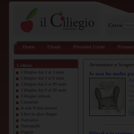
Cerca
Home
Ebook
Prossime Uscite
Promozi
Avventure e Scoper
Collane
Ciliegine dai 2 ai 3 anni
Io non ho molta pa
Ciliegine dai 3 ai 6 anni
Fu
Ciliegine dai 6 ai 99 anni
for
Ciliegine dai 9 ai 99 anni
Car
Ins
Ciliegine inbook
per
Classicini
le mie Prime letture
Libri in altre lingue
Narrativa
Noiregialli
Pegaso
Pilipaf e lo scrigno