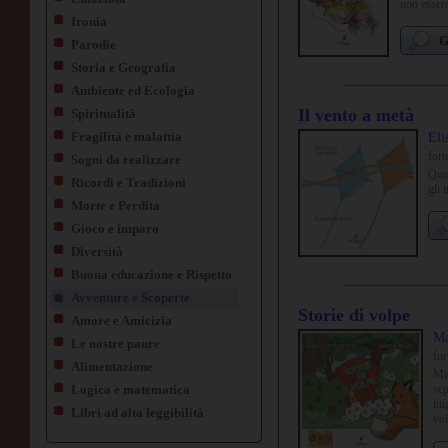
non essere
Ironia
G
Parodie
Storia e Geografia
Ambiente ed Ecologia
Il vento a metà
Spiritualità
Fragilità e malattia
Eli
for
Sogni da realizzare
Ques
Ricordi e Tradizioni
gli 
Morte e Perdita
Gioco e imparo
Diversità
Buona educazione e Rispetto
Avventure e Scoperte
Storie di volpe
Amore e Amicizia
Ma
Le nostre paure
fo
Alimentazione
Mi
Logica e matematica
sep
lit
Libri ad alta leggibilità
vol
rie