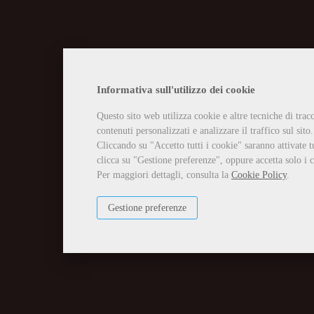
CHIUSURA EST
Informativa sull'utilizzo dei cookie
Questo sito web utilizza cookie e altre tecniche di tra
Vi informiamo che la casa edit
contenuti personalizzati e analizzare il traffico sul sito.
Tutti gli ordini ricevuti in tal
Per qualsiasi necessità potete 
Cliccando su "Accetto tutti i cookie" saranno attivate t
info@edizioniilciliegio.com, 
clicca su "Gestione preferenze", oppure accetta solo i c
Per maggiori dettagli, consulta la
Cookie Policy
.
Gestione preferenze